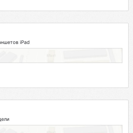
аншетов iPad
дели