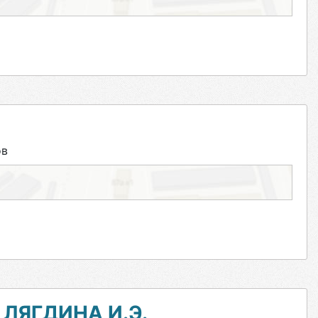
ов
ЛЯГДИНА И.Э.