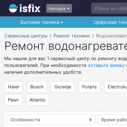
Поиск по сайту
Находка
Бытовая техника
Цифровая тех
Сервисные центры
Ремонт техники
Водонагрева
Ремонт водонагреват
Мы нашли для вас 1 сервисный центр по ремонту вод
пользователей. При необходимости
оставьте заявку
наличие дополнительных удобств.
Haier
Bosch
Gorenje
Polaris
Electrol
Реал
Atlantic
Особенности