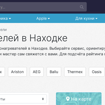
...
ника
Apple
Для кухни
тели
елей в Находке
онагревателей в Находке. Выбирайте сервис, ориентиру
и мастер сам свяжется с вами. Для подсчёта рейтинга 
ux
Ariston
AEG
Ballu
Thermex
Oasis
На карте